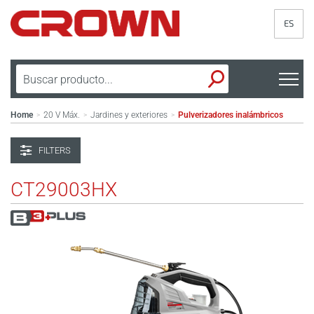
ES
Home
20 V Máx.
Jardines y exteriores
Pulverizadores inalámbricos
>
>
>
FILTERS
CT29003HX