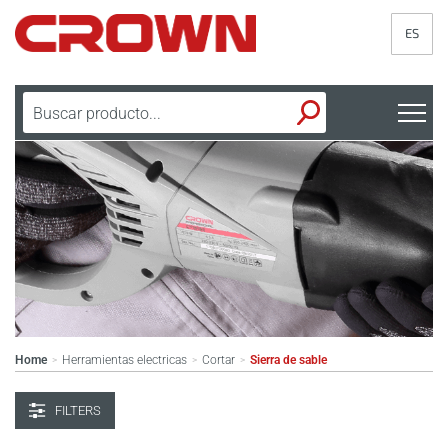
ES
Home
Herramientas electricas
Cortar
Sierra de sable
>
>
>
FILTERS