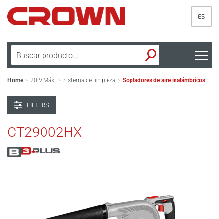
ES
Home
20 V Máx.
Sistema de limpieza
Sopladores de aire inalámbricos
>
>
>
FILTERS
CT29002HX