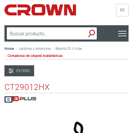
ES
Home
Jardines y exteriores
Batería 20 V máx.
>
>
Cortadoras de césped inalámbricas
>
FILTERS
CT29012HX