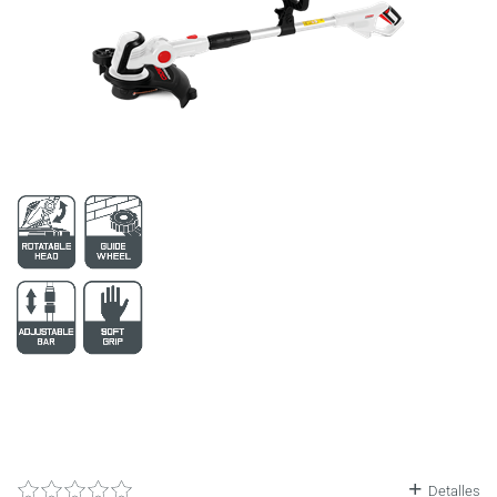
6
2752
196
3899
197
3900
Detalles