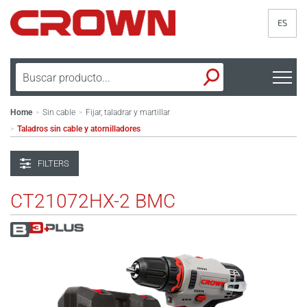
ES
Home
Sin cable
Fijar, taladrar y martillar
>
>
Taladros sin cable y atornilladores
>
FILTERS
CT21072HX-2 BMC