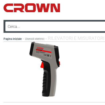
RILEVATORI E MISURATORI 
Pagina iniziale
Utensili elettrici
>
>