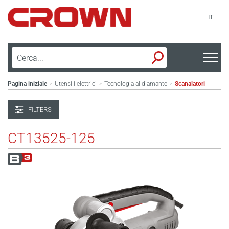
IT
Pagina iniziale
Utensili elettrici
Tecnologia al diamante
Scanalatori
>
>
>
FILTERS
CT13525-125