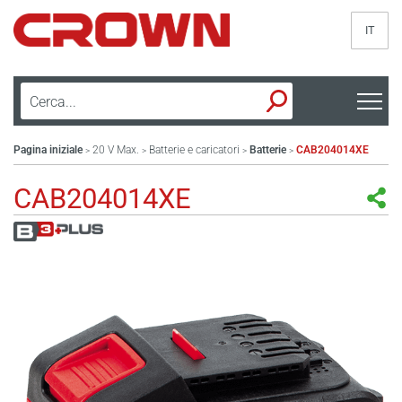
IT
Pagina iniziale
20 V Max.
Batterie e caricatori
Batterie
CAB204014XE
>
>
>
>
CAB204014XE