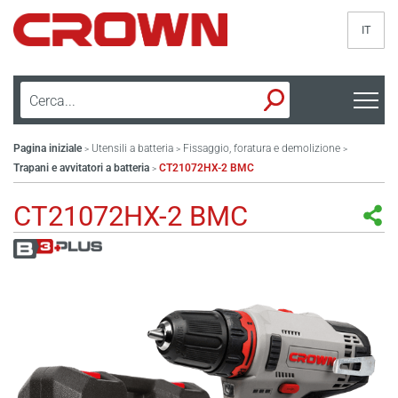
IT
Pagina iniziale
Utensili a batteria
Fissaggio, foratura e demolizione
>
>
>
Trapani e avvitatori a batteria
CT21072HX-2 BMC
>
CT21072HX-2 BMC