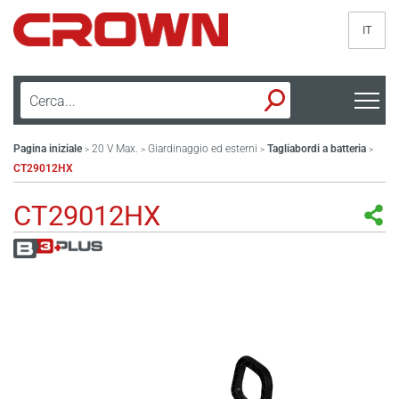
IT
Pagina iniziale
20 V Max.
Giardinaggio ed esterni
Tagliabordi a batteria
>
>
>
>
CT29012HX
CT29012HX