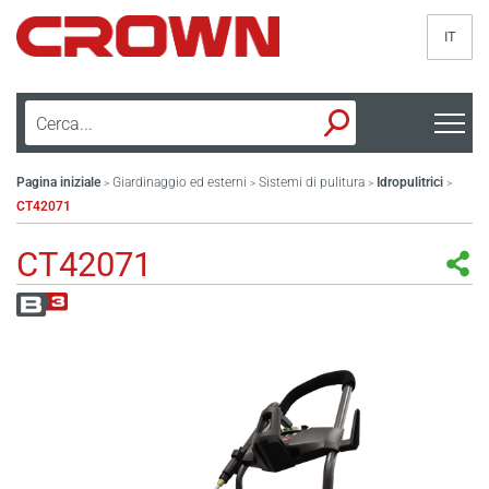
IT
Pagina iniziale
Giardinaggio ed esterni
Sistemi di pulitura
Idropulitrici
>
>
>
>
CT42071
CT42071