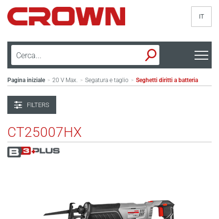
IT
Pagina iniziale
20 V Max.
Segatura e taglio
Seghetti diritti a batteria
>
>
>
FILTERS
CT25007HX