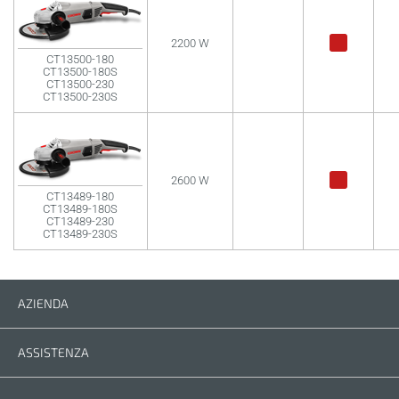
2200 W
CT13500-180
CT13500-180S
CT13500-230
CT13500-230S
2600 W
CT13489-180
CT13489-180S
CT13489-230
CT13489-230S
AZIENDA
Azienda
Contatti
ASSISTENZA
Ricambi
Manuali di istruzioni