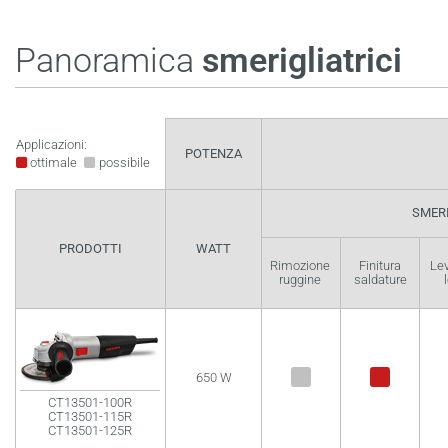
Panoramica
smerigliatrici
Applicazioni:
POTENZA
ottimale
possibile
SMER
PRODOTTI
WATT
Rimozione
Finitura
Lev
ruggine
saldature
650 W
CT13501-100R
CT13501-115R
CT13501-125R