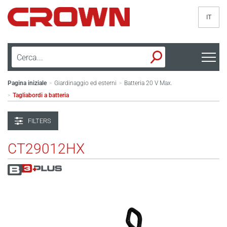
IT
Pagina iniziale
Giardinaggio ed esterni
Batteria 20 V Max.
>
>
Tagliabordi a batteria
>
FILTERS
CT29012HX