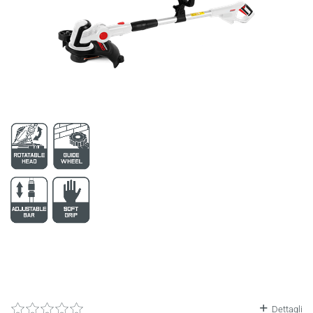
6
2752
196
3899
197
3900
Dettagli