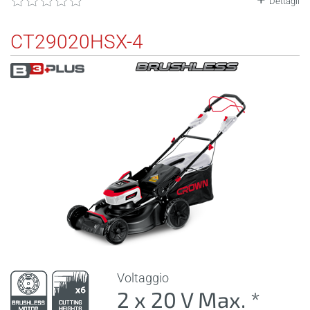
Dettagli
CT29020HSX-4
Voltaggio
2 x 20 V Max. *