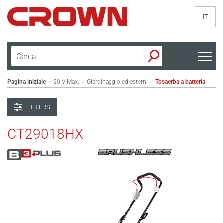
IT
Pagina iniziale
20 V Max.
Giardinaggio ed esterni
Tosaerba a batteria
>
>
>
FILTERS
CT29018HX