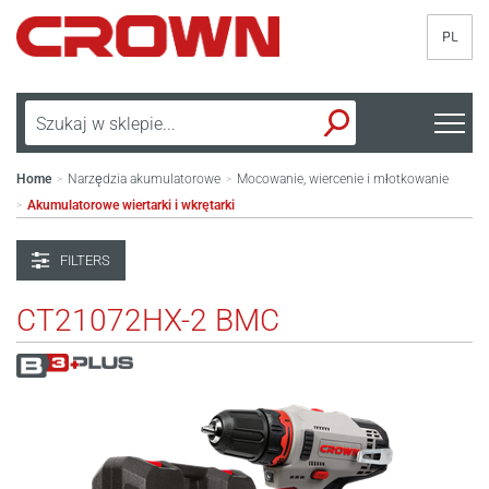
PL
Home
Narzędzia akumulatorowe
Mocowanie, wiercenie i młotkowanie
>
>
Akumulatorowe wiertarki i wkrętarki
>
FILTERS
CT21072HX-2 BMC