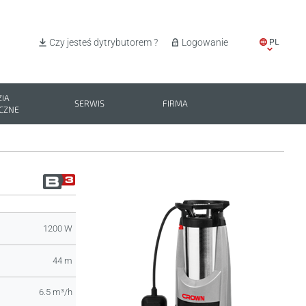
PL
Czy jesteś dytrybutorem ?
Logowanie
EN
IT
IA
SERWIS
FIRMA
CZNE
ES
BG
1200 W
44 m
6.5 m³/h