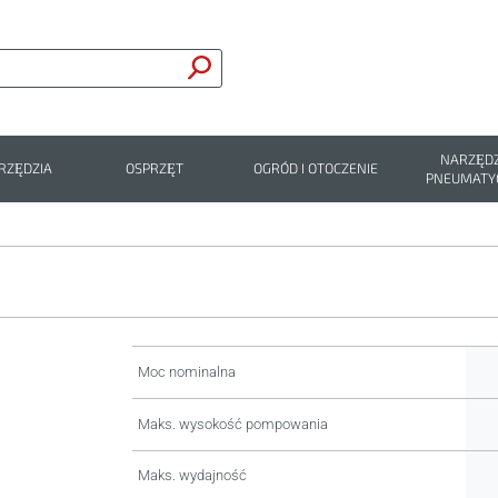
NARZĘDZ
RZĘDZIA
OSPRZĘT
OGRÓD I OTOCZENIE
PNEUMATY
Moc nominalna
Maks. wysokość pompowania
Maks. wydajność