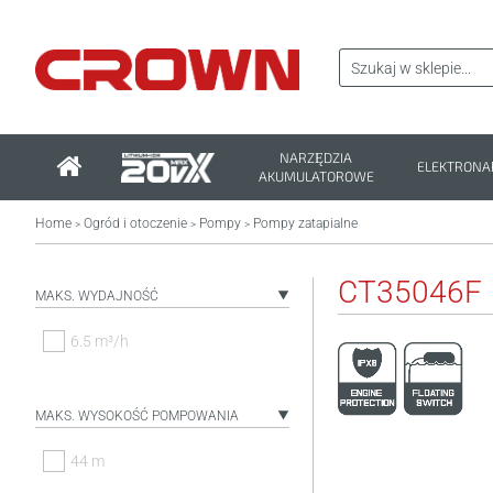
NARZĘDZIA
ELEKTRONA
AKUMULATOROWE
Home
Ogród i otoczenie
Pompy
Pompy zatapialne
>
>
>
CT35046F
MAKS. WYDAJNOŚĆ
6.5 m³/h
MAKS. WYSOKOŚĆ POMPOWANIA
44 m