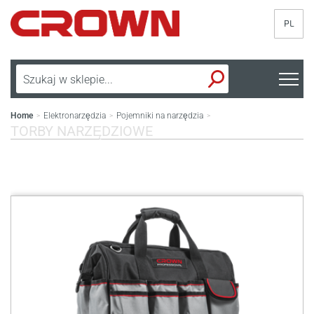
PL
Home
Elektronarzędzia
Pojemniki na narzędzia
>
>
>
TORBY NARZĘDZIOWE