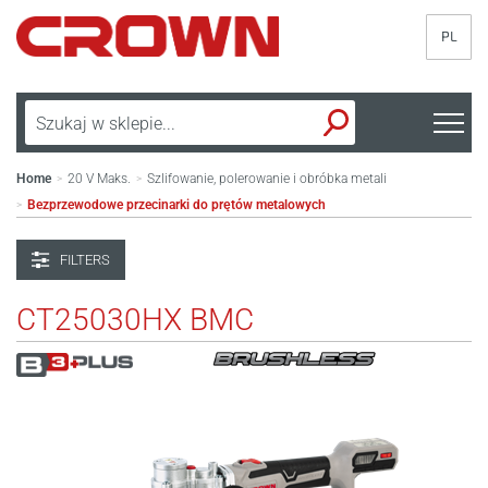
PL
Home
20 V Maks.
Szlifowanie, polerowanie i obróbka metali
>
>
Bezprzewodowe przecinarki do prętów metalowych
>
FILTERS
CT25030HX BMC