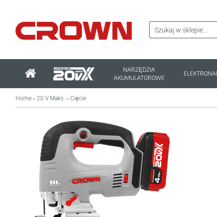
NARZĘDZIA
ELEKTRONA
AKUMULATOROWE
Home
20 V Maks.
Cięcie
>
>