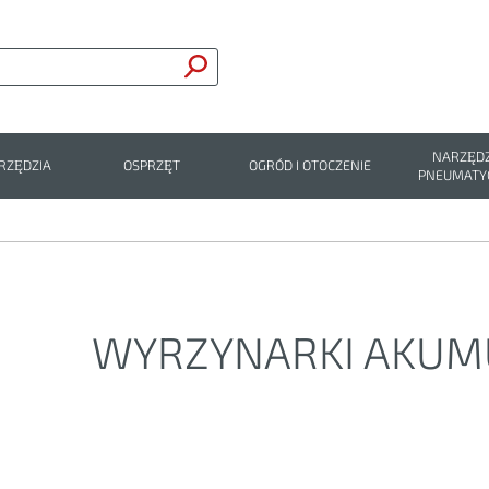
NARZĘDZ
RZĘDZIA
OSPRZĘT
OGRÓD I OTOCZENIE
PNEUMATY
WYRZYNARKI AKU