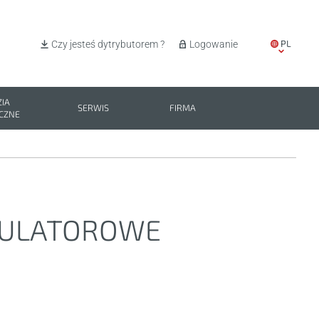
PL
Czy jesteś dytrybutorem ?
Logowanie
EN
IT
IA
SERWIS
FIRMA
CZNE
ES
BG
MULATOROWE