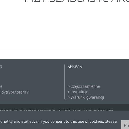
N
SERWIS
ie
Części zamienne
Instrukcje
ś dytrybutorem ?
Warunki gwarancji
rejestrowanym znakiem handlowym. | CROWN należy do grupy Merit Link.
nality and statistics. If you consent to this use of cookies, please
Pr