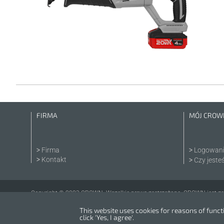
FIRMA
MÓJ CROW
Firma
Logowan
Kontakt
Czy jeste
Copyright © 2023 CROWN. Wszelkie prawa zastrzeżone. CROWN jest za
This website uses cookies for reasons of functio
click 'Yes, I agree'.
Powered by
nopCommerce