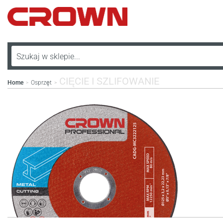
CIĘCIE I SZLIFOWANIE
Home
Osprzęt
>
>