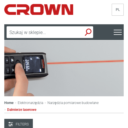
PL
Home
Elektronarzędzia
Narzędzia pomiarowe budowlane
>
>
Dalmierze laserowe
>
FILTERS