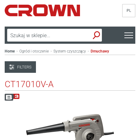
PL
Home
Ogród i otoczenie
System czyszczący
Dmuchawy
>
>
>
FILTERS
CT17010V-A