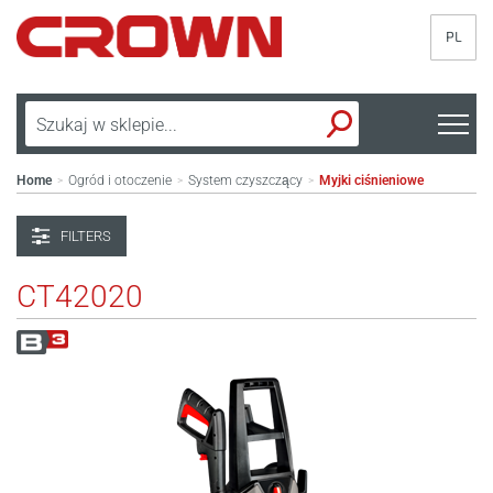
PL
Home
Ogród i otoczenie
System czyszczący
Myjki ciśnieniowe
>
>
>
FILTERS
CT42020