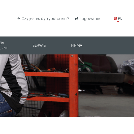
PL
Czy jesteś dytrybutorem ?
Logowanie
EN
IT
IA
SERWIS
FIRMA
CZNE
ES
BG