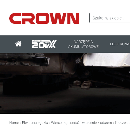
NARZĘDZIA
ELEKTRONA
AKUMULATOROWE
Home
Elektronarzędzia
Wiercenie, montaż i wiercenie z udarem
Klucze u
>
>
>