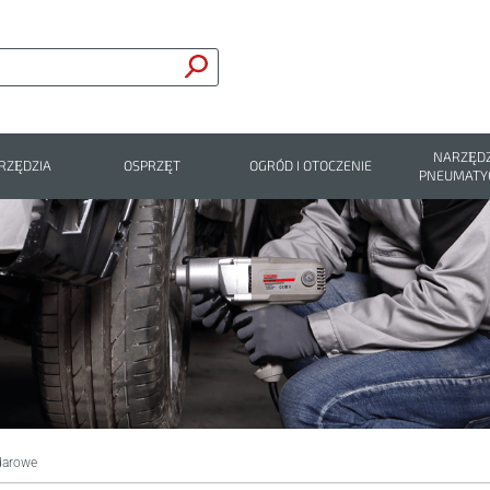
NARZĘDZ
RZĘDZIA
OSPRZĘT
OGRÓD I OTOCZENIE
PNEUMATY
darowe