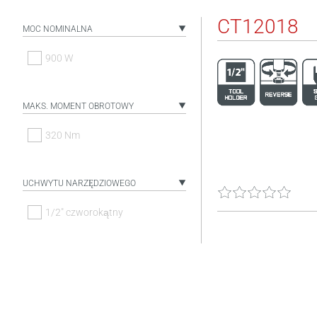
CT12018
MOC NOMINALNA
900 W
MAKS. MOMENT OBROTOWY
320 Nm
UCHWYTU NARZĘDZIOWEGO
1/2" czworokątny