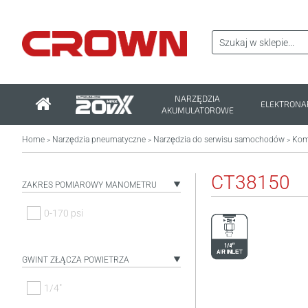
NARZĘDZIA
ELEKTRONA
AKUMULATOROWE
Home
Narzędzia pneumatyczne
Narzędzia do serwisu samochodów
Kom
>
>
>
CT38150
ZAKRES POMIAROWY MANOMETRU
0-170 psi
GWINT ZŁĄCZA POWIETRZA
1/4"