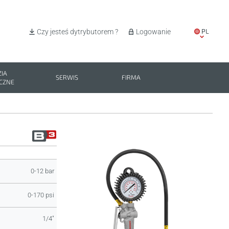
PL
Czy jesteś dytrybutorem ?
Logowanie
EN
IT
IA
SERWIS
FIRMA
CZNE
ES
BG
0-12 bar
0-170 psi
1/4"