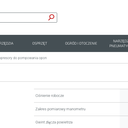
NARZĘDZ
RZĘDZIA
OSPRZĘT
OGRÓD I OTOCZENIE
PNEUMATY
presory do pompowania opon
Ciśnienie robocze
Zakres pomiarowy manometru
Gwint złącza powietrza