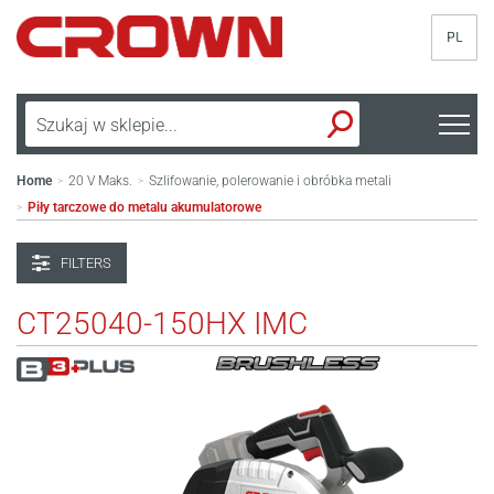
PL
Home
20 V Maks.
Szlifowanie, polerowanie i obróbka metali
>
>
Piły tarczowe do metalu akumulatorowe
>
FILTERS
CT25040-150HX IMC