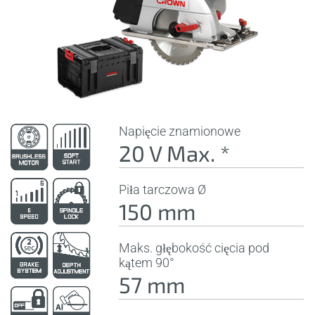
Napięcie znamionowe
20 V Max. *
Piła tarczowa Ø
150 mm
Maks. głębokość cięcia pod
kątem 90°
57 mm