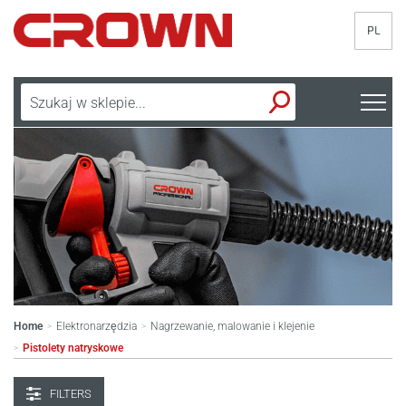
PL
Home
Elektronarzędzia
Nagrzewanie, malowanie i klejenie
>
>
Pistolety natryskowe
>
FILTERS