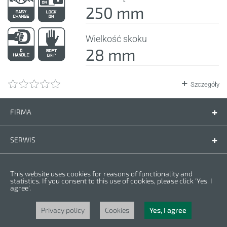
250 mm
Wielkość skoku
28 mm
Szczegóły
FIRMA
Firma
Kontakt
SERWIS
Części zamienne
Instrukcje
PRZEPISY
This website uses cookies for reasons of functionality and
Warunki gwarancji
Polityka prywatności
statistics. If you consent to this use of cookies, please click 'Yes, I
agree'.
Cookies
Copyright © 2023 CROWN. Wszelkie prawa zastrzeżone. CROWN jest
zarejestrowanym znakiem handlowym. | CROWN należy do grupy Merit Link.
Privacy policy
Cookies
Yes, I agree
Powered by
nopCommerce