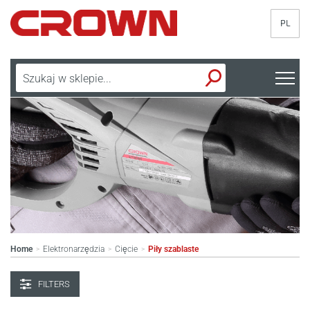
PL
Home
Elektronarzędzia
Cięcie
Piły szablaste
>
>
>
FILTERS