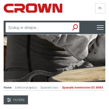
PL
Home
Elektronarzędzia
Spawalnictwo
Spawarki inwertorowe DC MMA
>
>
>
FILTERS