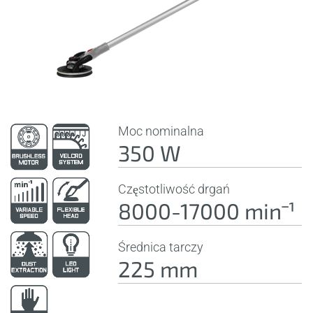
Moc nominalna
350 W
Częstotliwość drgań
8000-17000 minˉ¹
Średnica tarczy
225 mm