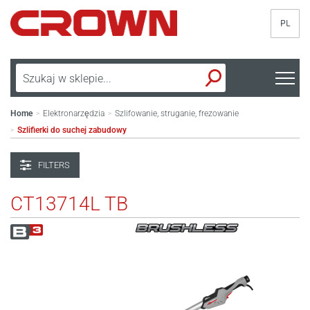
PL
Home
Elektronarzędzia
Szlifowanie, struganie, frezowanie
>
>
Szlifierki do suchej zabudowy
>
FILTERS
CT13714L TB