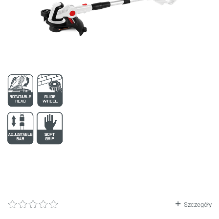
6
2752
196
3899
197
3900
Szczegóły