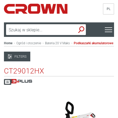
PL
Home
Ogród i otoczenie
Bateria 20 V Maks
Podkaszarki akumulatorowe
>
>
>
FILTERS
CT29012HX