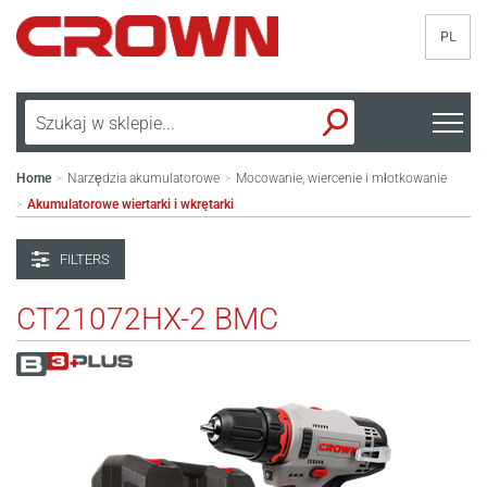
PL
Home
Narzędzia akumulatorowe
Mocowanie, wiercenie i młotkowanie
>
>
Akumulatorowe wiertarki i wkrętarki
>
FILTERS
CT21072HX-2 BMC